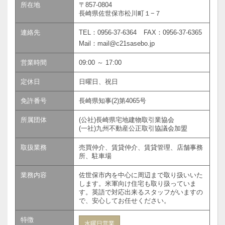
所在地
〒
857-0804
長崎県
佐世保市
松川町１−７
連絡先
TEL：
0956-37-6364
FAX：0956-37-6365
Mail：mail@c21sasebo.jp
営業時間
09:00 ～ 17:00
定休日
日曜日、祝日
免許番号
長崎県知事(2)第4065号
所属団体
(公社)長崎県宅地建物取引業協会
(一社)九州不動産公正取引協議会加盟
取扱業務
売買仲介、賃貸仲介、賃貸管理、店舗事務
所、駐車場
業務内容
佐世保市内を中心に周辺まで取り扱いいた
します。米軍向け住宅も取り扱っていま
す。英語で対応出来るスタッフがいますの
で、安心してお任せください。
特徴
水曜日営業