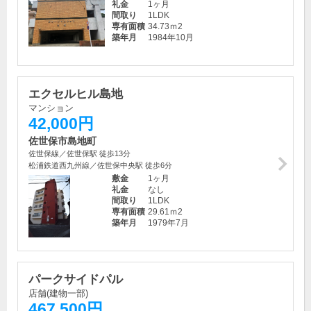
礼金
1ヶ月
間取り
1LDK
専有面積
34.73ｍ
2
築年月
1984年10月
エクセルヒル島地
マンション
42,000円
佐世保市島地町
佐世保線／佐世保駅 徒歩13分
松浦鉄道西九州線／佐世保中央駅 徒歩6分
敷金
1ヶ月
礼金
なし
間取り
1LDK
専有面積
29.61ｍ
2
築年月
1979年7月
パークサイドパル
店舗(建物一部)
467,500円