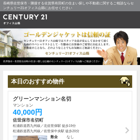
長崎県佐世保市・隣接する佐賀県有田町の住まい探しや不動産に関するご相談ならセ
ンチュリー21オフィス山縣にお任せください
本日のおすすめ物件
グリーンマンション名切
マンション
40,000円
佐世保市名切町
松浦鉄道西九州線／北佐世保駅 徒歩19分
松浦鉄道西九州線／佐世保中央駅 徒歩20分
敷金
なし