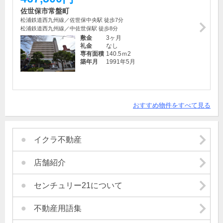
佐世保市常盤町
松浦鉄道西九州線／佐世保中央駅 徒歩7分
松浦鉄道西九州線／中佐世保駅 徒歩8分
敷金
3ヶ月
礼金
なし
専有面積
140.5ｍ
2
築年月
1991年5月
おすすめ物件をすべて見る
イクラ不動産
店舗紹介
センチュリー21について
不動産用語集